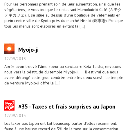
Pour les personnes prenant soin de leur alimentation, ainsi que les
végétariens, je vous indique le restaurant Mumokuteki Café (ムモク
テキカフェ). Il se situe au dessus d’une boutique de vêtements en
plein centre ville de Kyoto près du marché Nishiki (錦市場). Presque
tous les menus sont élaborés en évitant la
[...]
Myojo-ji
12/09/2015
Après avoir trouvé l'âme soeur au sanctuaire Keta Taisha, envolons
nous vers la béatitude du temple Miyojo-ji... Il est vrai que nous
avons dérangé cette grue cendrée entre les deux sites! Le temple
de verdure Myojo-ji offre la
[...]
#35 - Taxes et frais surprises au Japon
12/09/2015
Les taxes aux Japon ont fait beaucoup parler d'elles récemment,
faute à une hausse record de 3% de la taxe sur la consommation