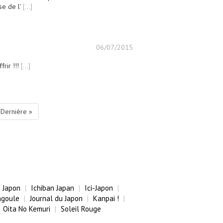
se de l’
[...]
06/07/2015
frir !!!
[...]
Dernière »
 Japon
Ichiban Japan
Ici-Japon
agoule
Journal du Japon
Kanpai !
Oita No Kemuri
Soleil Rouge