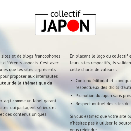
e sites et de blogs francophones
En plaçant le logo du collectif e
t différents aspects. C'est avec
leurs sites respectifs, ils valid
nes que les sites ci-présents
cette charte de valeurs :
, pour proposer aux internautes
Contenu éditorial et iconograp
autour de la thématique du
respectueux des droits d'aute
Promotion du Japon sans prés
 », agit comme un label garant
Respect mutuel des sites du c
sites, qui partagent sérieux et
 et des contenus uniques.
Si vous estimez que votre site ou
n'hésitez pas à utiliser le bout
nous rejoindre.