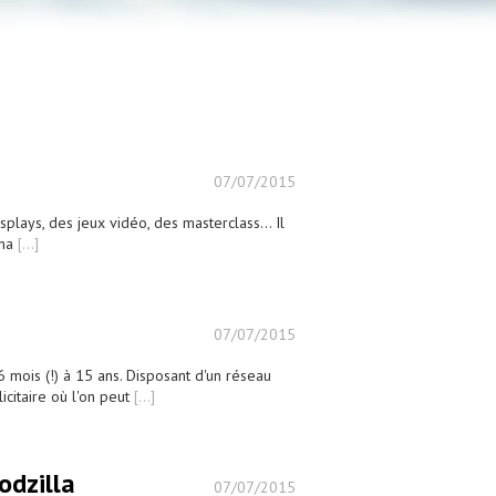
07/07/2015
ays, des jeux vidéo, des masterclass... Il
ama
[...]
07/07/2015
 mois (!) à 15 ans. Disposant d'un réseau
icitaire où l'on peut
[...]
odzilla
07/07/2015