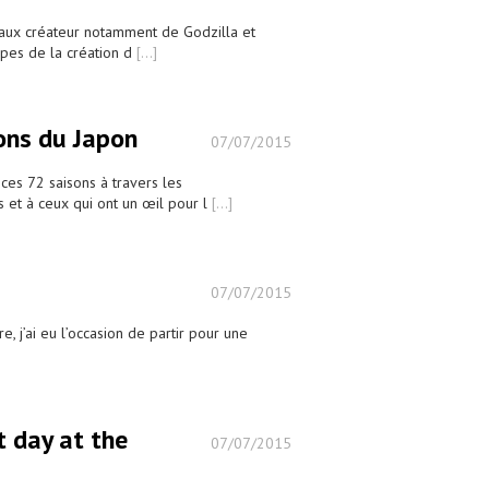
éciaux créateur notamment de Godzilla et
apes de la création d
[...]
ons du Japon
07/07/2015
 ces 72 saisons à travers les
s et à ceux qui ont un œil pour l
[...]
07/07/2015
 j’ai eu l’occasion de partir pour une
day at the
07/07/2015