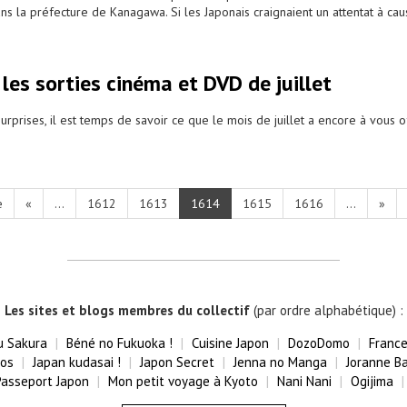
ns la préfecture de Kanagawa. Si les Japonais craignaient un attentat à cau
 les sorties cinéma et DVD de juillet
prises, il est temps de savoir ce que le mois de juillet a encore à vous of
e
«
...
1612
1613
1614
1615
1616
...
»
Les sites et blogs membres du collectif
(par ordre alphabétique) :
u Sakura
Béné no Fukuoka !
Cuisine Japon
DozoDomo
France
fos
Japan kudasai !
Japon Secret
Jenna no Manga
Joranne B
Passeport Japon
Mon petit voyage à Kyoto
Nani Nani
Ogijima