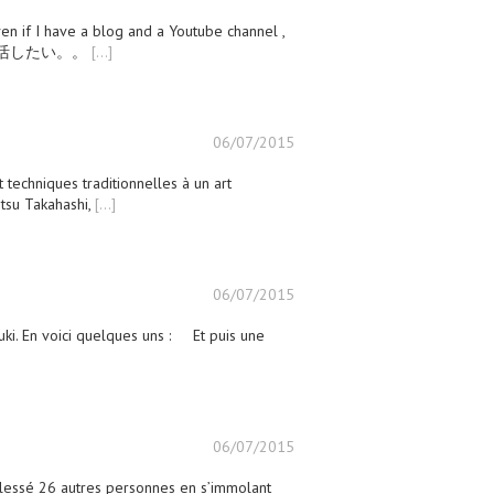
Even if I have a blog and a Youtube channel ,
に生活したい。。
[...]
06/07/2015
t techniques traditionnelles à un art
itsu Takahashi,
[...]
06/07/2015
nuki. En voici quelques uns : Et puis une
06/07/2015
blessé 26 autres personnes en s’immolant