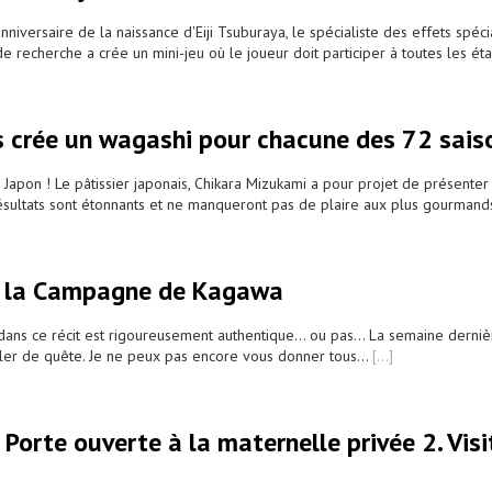
anniversaire de la naissance d'Eiji Tsuburaya, le spécialiste des effets sp
de recherche a crée un mini-jeu où le joueur doit participer à toutes les ét
is crée un wagashi pour chacune des 72 sais
u Japon ! Le pâtissier japonais, Chikara Mizukami a pour projet de présenter
 résultats sont étonnants et ne manqueront pas de plaire aux plus gourmand
s la Campagne de Kagawa
dans ce récit est rigoureusement authentique… ou pas… La semaine dernière,
ler de quête. Je ne peux pas encore vous donner tous...
[...]
verte à la maternelle privée 2. Visit 