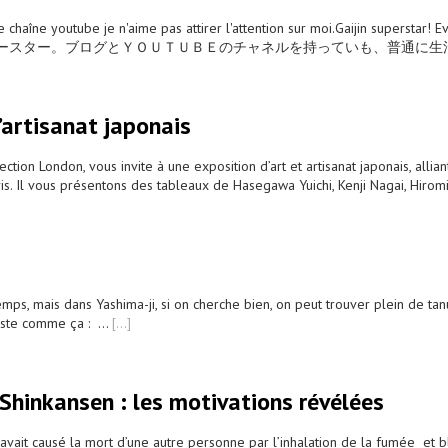
e chaîne youtube je n'aime pas attirer l'attention sur moi.Gaijin superstar! 
on on me.外人スパースター。ブログとＹＯＵＴＵＢＥのチャネルを持っていも、普通
’artisanat japonais
tion London, vous invite à une exposition d’art et artisanat japonais, allian
aris. Il vous présentons des tableaux de Hasegawa Yuichi, Kenji Nagai, Hirom
emps, mais dans Yashima-ji, si on cherche bien, on peut trouver plein de ta
uste comme ça : ...
[...]
Shinkansen : les motivations révélées
vait causé la mort d’une autre personne par l’inhalation de la fumée et 