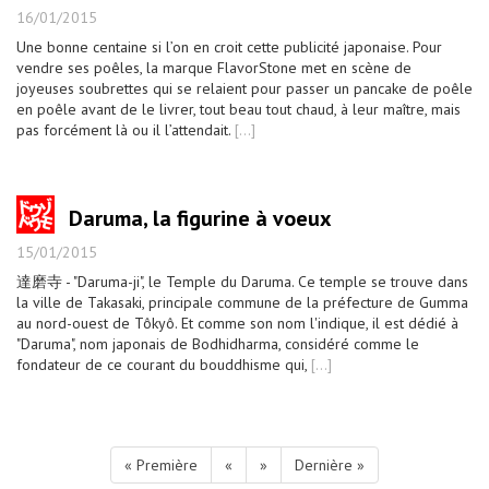
16/01/2015
Une bonne centaine si l’on en croit cette publicité japonaise. Pour
vendre ses poêles, la marque FlavorStone met en scène de
joyeuses soubrettes qui se relaient pour passer un pancake de poêle
en poêle avant de le livrer, tout beau tout chaud, à leur maître, mais
pas forcément là ou il l’attendait.
[...]
Daruma, la figurine à voeux
15/01/2015
達磨寺 - "Daruma-ji", le Temple du Daruma. Ce temple se trouve dans
la ville de Takasaki, principale commune de la préfecture de Gumma
au nord-ouest de Tôkyô. Et comme son nom l'indique, il est dédié à
"Daruma", nom japonais de Bodhidharma, considéré comme le
fondateur de ce courant du bouddhisme qui,
[...]
« Première
«
»
Dernière »