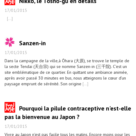
Nikkō, le Tôshō-gū en détails
17/01/2015
[...]
Sanzen-in
17/01/2015
Dans la campagne de la ville,à Ôhara (大原), se trouve le temple de
la secte Tendai (天台宗) qui se nomme Sanzen-in (三千院). C’est un
site emblématique de ce quartier. En quittant une ambiance animée,
après avoir passé 30 minutes en bus, nous atteignons le cœur d’un
paysage emprunt de sérénité. Son origine
[...]
Pourquoi la pilule contraceptive n'est-elle
pas la bienvenue au Japon ?
17/01/2015
Vivre au Japon n'est pas facile tous les matins. Encore moins pour les