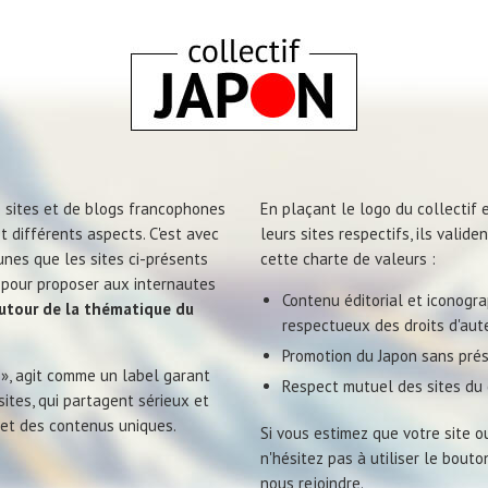
e sites et de blogs francophones
En plaçant le logo du collectif e
t différents aspects. C'est avec
leurs sites respectifs, ils valid
nes que les sites ci-présents
cette charte de valeurs :
, pour proposer aux internautes
Contenu éditorial et iconograp
autour de la thématique du
respectueux des droits d'aute
Promotion du Japon sans prés
 », agit comme un label garant
Respect mutuel des sites du c
sites, qui partagent sérieux et
 et des contenus uniques.
Si vous estimez que votre site ou
n'hésitez pas à utiliser le bout
nous rejoindre.