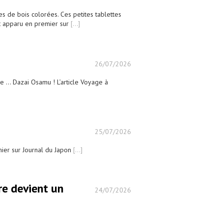
s de bois colorées. Ces petites tablettes
st apparu en premier sur
[...]
26/07/2026
 ... Dazai Osamu ! L’article Voyage à
25/07/2026
mier sur Journal du Japon
[...]
re devient un
24/07/2026