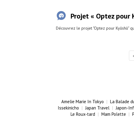
Projet « Optez pour 
Découvrez le projet "Optez pour Kyûshû" q
Amelie Marie In Tokyo
La Balade d
Issekinicho
Japan Travel
Japon-In
Le Roux-tard
Mam Polette