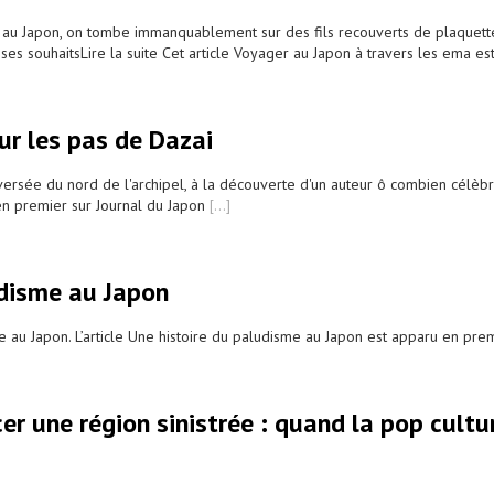
 au Japon, on tombe immanquablement sur des fils recouverts de plaquette
ses souhaitsLire la suite Cet article Voyager au Japon à travers les ema e
ur les pas de Dazai
ersée du nord de l'archipel, à la découverte d'un auteur ô combien célèbre
en premier sur Journal du Japon
[...]
udisme au Japon
e au Japon. L’article Une histoire du paludisme au Japon est apparu en pre
r une région sinistrée : quand la pop cultu