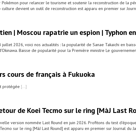
 Pokémon pour relancer le tourisme et soutenir la reconstruction de la pé
p culture devient un outil de reconstruction est apparu en premier sur Jour
tien | Moscou rapatrie un espion | Typhon e
uillet 2026, voici nos actualités : la popularité de Sanae Takaichi en bais
 d’Okinawa. Baisse de popularité pour la Première ministre Le gouverneme
rs cours de français à Fukuoka
 est protégée
[...]
 retour de Koei Tecmo sur le ring [MàJ Last R
velle version nommée Last Round en juin 2026. Profitons du test d'époque 
ei Tecmo sur le ring [MàJ Last Round] est apparu en premier sur Journal du 