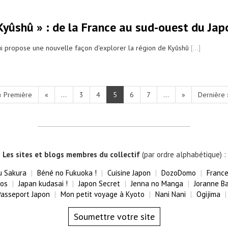
Kyûshû » : de la France au sud-ouest du Jap
ui propose une nouvelle façon d'explorer la région de Kyûshû
[...]
« Première
«
...
3
4
5
6
7
...
»
Dernière 
Les sites et blogs membres du collectif
(par ordre alphabétique) :
u Sakura
Béné no Fukuoka !
Cuisine Japon
DozoDomo
France
fos
Japan kudasai !
Japon Secret
Jenna no Manga
Joranne B
Passeport Japon
Mon petit voyage à Kyoto
Nani Nani
Ogijima
Soumettre votre site