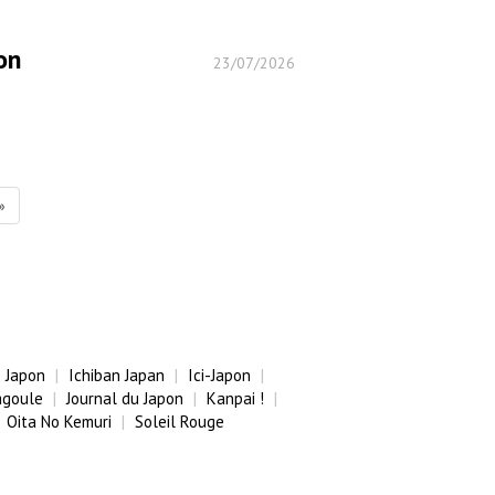
on
23/07/2026
»
 Japon
Ichiban Japan
Ici-Japon
agoule
Journal du Japon
Kanpai !
Oita No Kemuri
Soleil Rouge