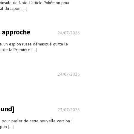
ninsule de Noto. L’article Pokémon pour
nal du Japon
[...]
n approche
24/07/2026
se, un espion russe démasqué quitte le
nt de la Première
[...]
24/07/2026
ound]
23/07/2026
pour parler de cette nouvelle version !
Japon
[...]